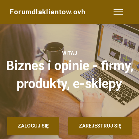
Forumdlaklientow.ovh
WITAJ
Biznes i opinie - firmy,
produkty, e-sklepy
ZALOGUJ SIĘ
ZAREJESTRUJ SIĘ