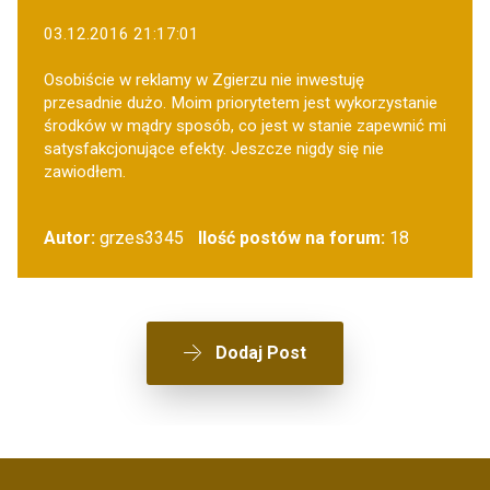
03.12.2016 21:17:01
Osobiście w reklamy w Zgierzu nie inwestuję
przesadnie dużo. Moim priorytetem jest wykorzystanie
środków w mądry sposób, co jest w stanie zapewnić mi
satysfakcjonujące efekty. Jeszcze nigdy się nie
zawiodłem.
Autor:
grzes3345
Ilość postów na forum:
18
Dodaj Post