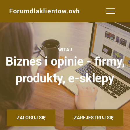
Forumdlaklientow.ovh
WITAJ
Biznes i opinie - firmy,
produkty, e-sklepy
ZALOGUJ SIĘ
ZAREJESTRUJ SIĘ