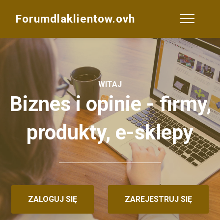
Forumdlaklientow.ovh
WITAJ
Biznes i opinie - firmy,
produkty, e-sklepy
ZALOGUJ SIĘ
ZAREJESTRUJ SIĘ