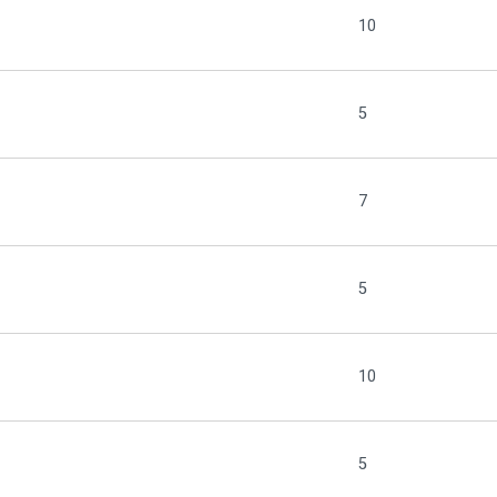
10
5
7
5
10
5