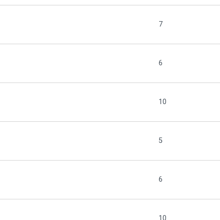
7
6
10
5
6
10